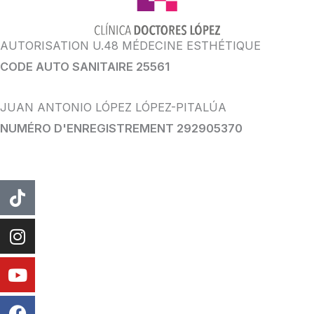
AUTORISATION U.48 MÉDECINE ESTHÉTIQUE
CODE AUTO SANITAIRE 25561
JUAN ANTONIO LÓPEZ LÓPEZ-PITALÚA
NUMÉRO D'ENREGISTREMENT 292905370
TIC
Instagram
Youtube
Facebook
WhatsApp
Tac