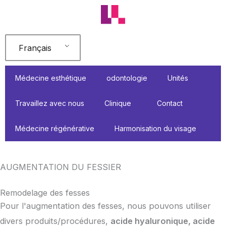
Aller
au
contenu
Français
Médecine esthétique
odontologie
Unités
Travaillez avec nous
Clinique
Contact
Médecine régénérative
Harmonisation du visage
AUGMENTATION DU FESSIER
Remodelage des fesses
Pour l'augmentation des fesses, nous pouvons utiliser
divers produits/procédures,
acide hyaluronique, acide