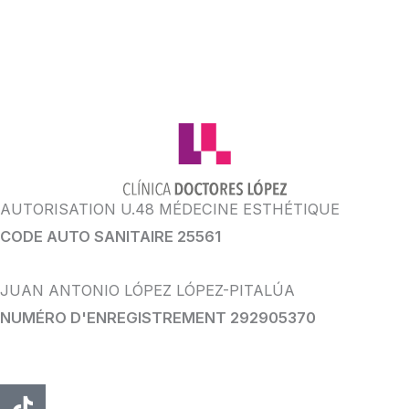
AUTORISATION U.48 MÉDECINE ESTHÉTIQUE
CODE AUTO SANITAIRE 25561
JUAN ANTONIO LÓPEZ LÓPEZ-PITALÚA
NUMÉRO D'ENREGISTREMENT 292905370
TIC
Instagram
Youtube
Facebook
WhatsApp