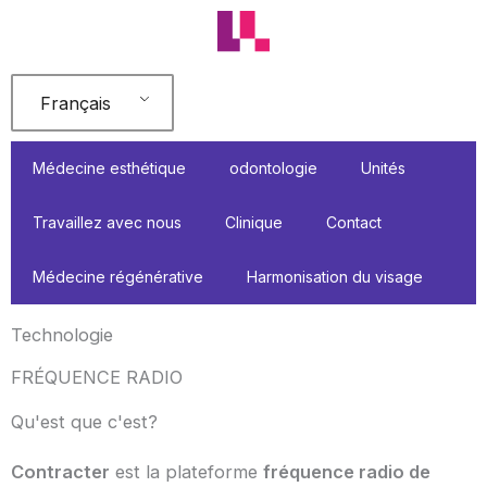
Aller
au
contenu
Français
Médecine esthétique
odontologie
Unités
Travaillez avec nous
Clinique
Contact
Médecine régénérative
Harmonisation du visage
Technologie
FRÉQUENCE RADIO
Qu'est que c'est?
Contracter
est la plateforme
fréquence radio de