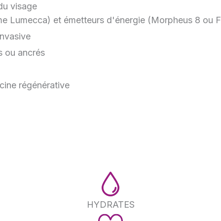
du visage
me Lumecca) et émetteurs d'énergie (Morpheus 8 ou F
invasive
es ou ancrés
cine régénérative
HYDRATES