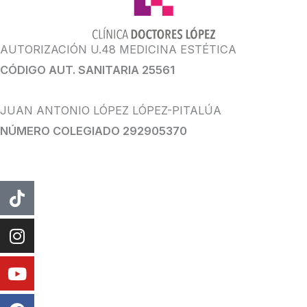
AUTORIZACIÓN U.48 MEDICINA ESTÉTICA
CÓDIGO AUT. SANITARIA 25561
JUAN ANTONIO LÓPEZ LÓPEZ-PITALÚA
NÚMERO COLEGIADO 292905370
Tiktok
Instagram
Youtube
Facebook
Whatsapp