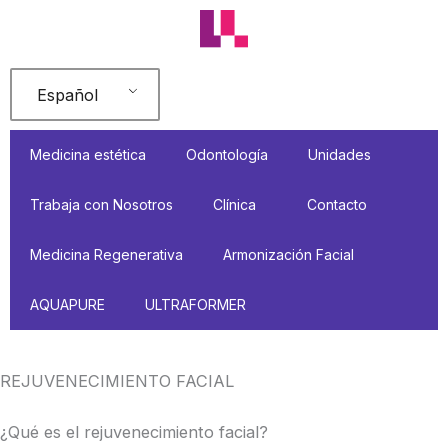
Ir
al
contenido
Español
Medicina estética
Odontología
Unidades
Trabaja con Nosotros
Clínica
Contacto
Medicina Regenerativa
Armonización Facial
AQUAPURE
ULTRAFORMER
REJUVENECIMIENTO FACIAL
¿Qué es el rejuvenecimiento facial?