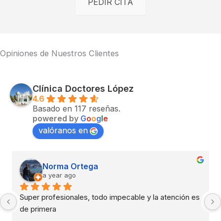
PEDIR CITA
Opiniones de Nuestros Clientes
Clínica Doctores López
4.6
Basado en 117 reseñas.
powered by
G
o
o
g
l
e
valóranos en
Norma Ortega
a year ago
Super profesionales, todo impecable y la atención es 
de primera