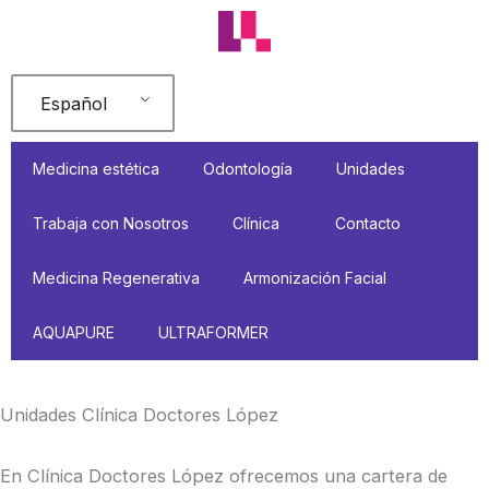
Ir
al
contenido
Español
Medicina estética
Odontología
Unidades
Trabaja con Nosotros
Clínica
Contacto
Medicina Regenerativa
Armonización Facial
AQUAPURE
ULTRAFORMER
Unidades Clínica Doctores López
En Clínica Doctores López ofrecemos una cartera de