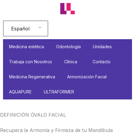
Ir
al
contenido
Español
Medicina estética
Odontología
Unidades
Trabaja con Nosotros
Clínica
Contacto
Medicina Regenerativa
Armonización Facial
AQUAPURE
ULTRAFORMER
DEFINICIÓN ÓVALO FACIAL​
Recupera la Armonía y Firmeza de tu Mandíbula