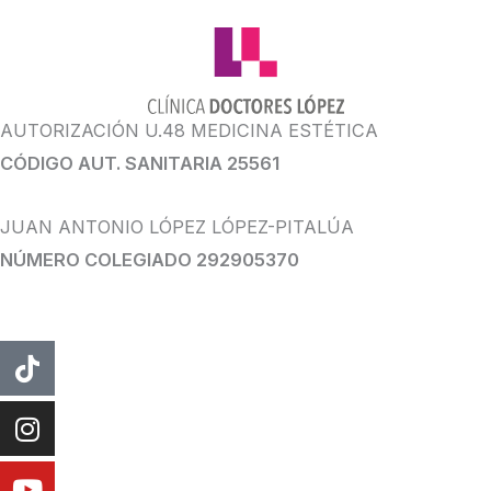
AUTORIZACIÓN U.48 MEDICINA ESTÉTICA
CÓDIGO AUT. SANITARIA 25561
JUAN ANTONIO LÓPEZ LÓPEZ-PITALÚA
NÚMERO COLEGIADO 292905370
Tiktok
Instagram
Youtube
Facebook
Whatsapp