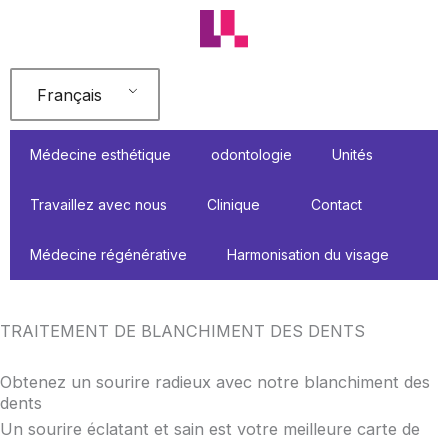
Aller
au
contenu
Français
Médecine esthétique
odontologie
Unités
Travaillez avec nous
Clinique
Contact
Médecine régénérative
Harmonisation du visage
TRAITEMENT DE BLANCHIMENT DES DENTS
Obtenez un sourire radieux avec notre blanchiment des
dents
Un sourire éclatant et sain est votre meilleure carte de