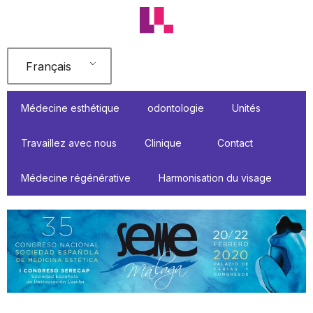
Aller
au
contenu
Français
Médecine esthétique
odontologie
Unités
Travaillez avec nous
Clinique
Contact
Médecine régénérative
Harmonisation du visage