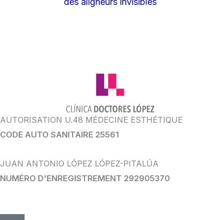
des aligneurs invisibles
AUTORISATION U.48 MÉDECINE ESTHÉTIQUE
CODE AUTO SANITAIRE 25561
JUAN ANTONIO LÓPEZ LÓPEZ-PITALÚA
NUMÉRO D'ENREGISTREMENT 292905370
TIC
Instagram
Youtube
Facebook
WhatsApp