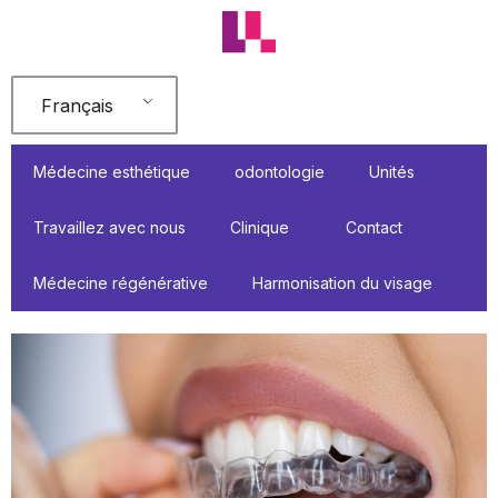
Aller
au
contenu
Français
Médecine esthétique
odontologie
Unités
Travaillez avec nous
Clinique
Contact
Médecine régénérative
Harmonisation du visage