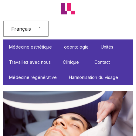
Aller
au
contenu
Français
Médecine esthétique
odontologie
Unités
Travaillez avec nous
Clinique
Contact
Médecine régénérative
Harmonisation du visage