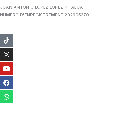
JUAN ANTONIO LÓPEZ LÓPEZ-PITALÚA
NUMÉRO D'ENREGISTREMENT 292905370
TIC
Instagram
Youtube
Facebook
WhatsApp
Tac