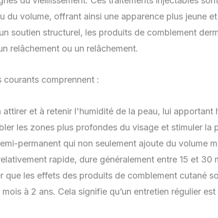
ignes du vieillissement. Ces traitements injectables so
rdu du volume, offrant ainsi une apparence plus jeune et
e à un soutien structurel, les produits de comblement d
 un relâchement ou un relâchement.
s courants comprennent :
ttirer et à retenir l'humidité de la peau, lui apportant
ler les zones plus profondes du visage et stimuler la
emi-permanent qui non seulement ajoute du volume ma
 relativement rapide, dure généralement entre 15 et 30 
r que les effets des produits de comblement cutané so
6 mois à 2 ans. Cela signifie qu’un entretien régulier es