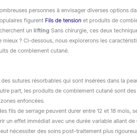
ombreuses personnes à envisager diverses options da
opulaires figurent
Fils de tension
et produits de combl
echerchent un
lifting
Sans chirurgie, ces deux techniq
le mieux ? Ci-dessous, nous explorerons les caractérist
oduits de comblement cutané.
nt des sutures résorbables qui sont insérées dans la pea
utre part, les produits de comblement cutané sont des
s zones enfoncées.
es fils de serrage peuvent durer entre 12 et 18 mois, sel
r un effet immédiat avec une durée variable allant de 
peut nécessiter des soins post-traitement plus rigoureux