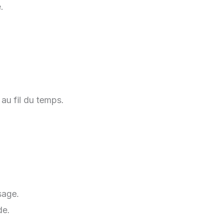
.
 au fil du temps.
sage.
de.