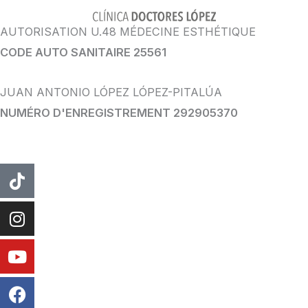
AUTORISATION U.48 MÉDECINE ESTHÉTIQUE
CODE AUTO SANITAIRE 25561
JUAN ANTONIO LÓPEZ LÓPEZ-PITALÚA
NUMÉRO D'ENREGISTREMENT 292905370
TIC
Instagram
Youtube
Facebook
WhatsApp
Tac