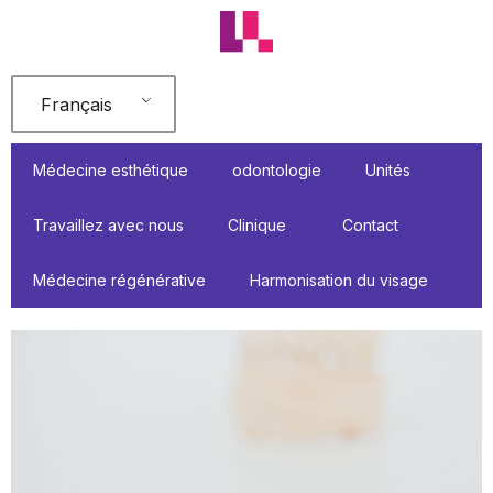
Aller
au
contenu
Français
Médecine esthétique
odontologie
Unités
Travaillez avec nous
Clinique
Contact
Médecine régénérative
Harmonisation du visage