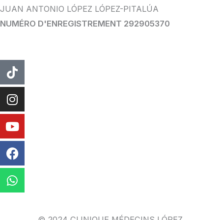
JUAN ANTONIO LÓPEZ LÓPEZ-PITALÚA
NUMÉRO D'ENREGISTREMENT 292905370
TIC
Instagram
Youtube
Facebook
WhatsApp
Tac
© 2024 CLINIQUE MÉDECINS LÓPEZ