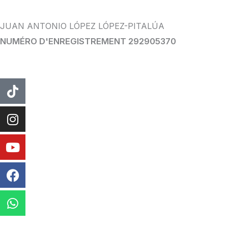
JUAN ANTONIO LÓPEZ LÓPEZ-PITALÚA
NUMÉRO D'ENREGISTREMENT 292905370
TIC
Instagram
Youtube
Facebook
WhatsApp
Tac