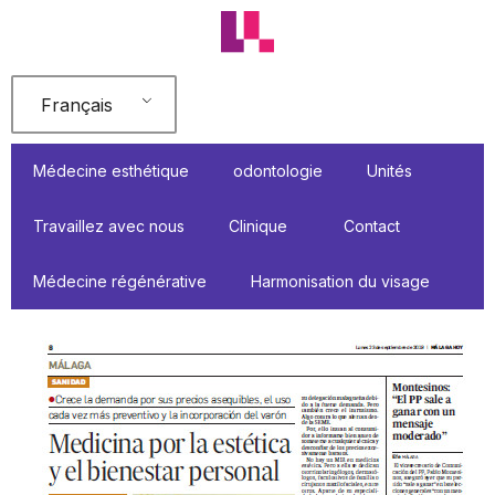
Aller
au
contenu
Français
Médecine esthétique
odontologie
Unités
Travaillez avec nous
Clinique
Contact
Médecine régénérative
Harmonisation du visage