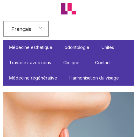
Aller
au
contenu
Français
Médecine esthétique
odontologie
Unités
Travaillez avec nous
Clinique
Contact
Médecine régénérative
Harmonisation du visage