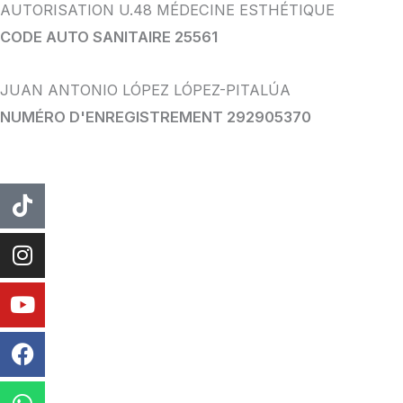
AUTORISATION U.48 MÉDECINE ESTHÉTIQUE
CODE AUTO SANITAIRE 25561
JUAN ANTONIO LÓPEZ LÓPEZ-PITALÚA
NUMÉRO D'ENREGISTREMENT 292905370
TIC
Instagram
Youtube
Facebook
WhatsApp
Tac