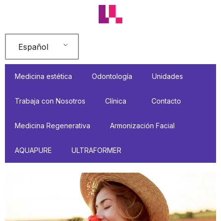
Ir
al
contenido
Español
Medicina estética
Odontología
Unidades
Trabaja con Nosotros
Clínica
Contacto
Medicina Regenerativa
Armonización Facial
AQUAPURE
ULTRAFORMER