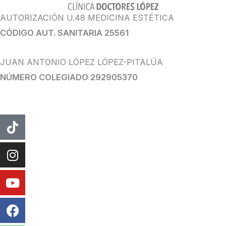
AUTORIZACIÓN U.48 MEDICINA ESTÉTICA
CÓDIGO AUT. SANITARIA 25561
JUAN ANTONIO LÓPEZ LÓPEZ-PITALÚA
NÚMERO COLEGIADO 292905370
Tiktok
Instagram
Youtube
Facebook
Whatsapp