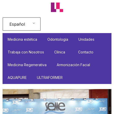
Ir
al
contenido
Español
Medicina estética
Odontología
Unidades
Trabaja con Nosotros
Clínica
Contacto
Medicina Regenerativa
Armonización Facial
AQUAPURE
ULTRAFORMER