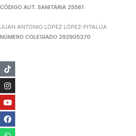
CÓDIGO AUT. SANITARIA 25561
JUAN ANTONIO LÓPEZ LÓPEZ-PITALÚA
NÚMERO COLEGIADO 292905370
Tiktok
Instagram
Youtube
Facebook
Whatsapp