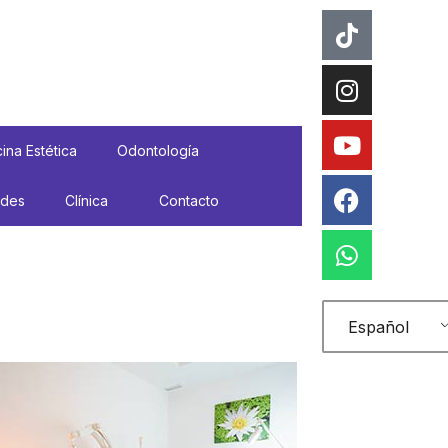
Tiktok
Instagr
Youtube
Faceboo
Whatsa
ina Estética
Odontología
ades
Clínica
Contacto
Español