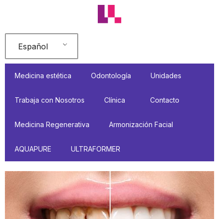
Ir
al
contenido
Español
Medicina estética
Odontología
Unidades
Trabaja con Nosotros
Clínica
Contacto
Medicina Regenerativa
Armonización Facial
AQUAPURE
ULTRAFORMER