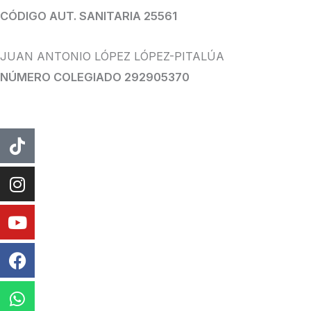
CÓDIGO AUT. SANITARIA 25561
JUAN ANTONIO LÓPEZ LÓPEZ-PITALÚA
NÚMERO COLEGIADO 292905370
Tiktok
Instagram
Youtube
Facebook
Whatsapp