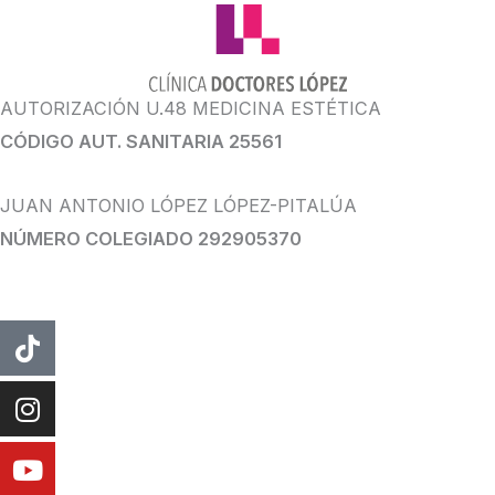
AUTORIZACIÓN U.48 MEDICINA ESTÉTICA
CÓDIGO AUT. SANITARIA 25561
JUAN ANTONIO LÓPEZ LÓPEZ-PITALÚA
NÚMERO COLEGIADO 292905370
Tiktok
Instagram
Youtube
Facebook
Whatsapp