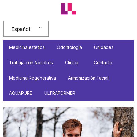
Ir
al
contenido
Español
Medicina estética
Odontología
Unidades
Trabaja con Nosotros
Clínica
Contacto
Medicina Regenerativa
Armonización Facial
AQUAPURE
ULTRAFORMER