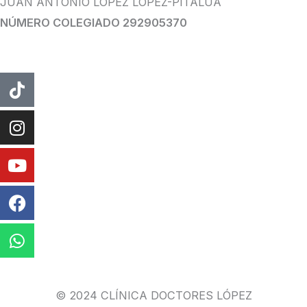
JUAN ANTONIO LÓPEZ LÓPEZ-PITALÚA
NÚMERO COLEGIADO 292905370
Tiktok
Instagram
Youtube
Facebook
Whatsapp
© 2024 CLÍNICA DOCTORES LÓPEZ