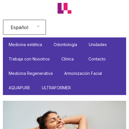
Ir
al
contenido
Español
Medicina estética
Odontología
Unidades
Trabaja con Nosotros
Clínica
Contacto
Medicina Regenerativa
Armonización Facial
AQUAPURE
ULTRAFORMER