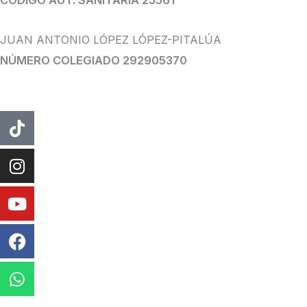
JUAN ANTONIO LÓPEZ LÓPEZ-PITALÚA
NÚMERO COLEGIADO 292905370
Tiktok
Instagram
Youtube
Facebook
Whatsapp