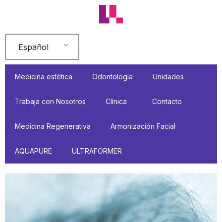
Ir
al
contenido
Español
Medicina estética
Odontología
Unidades
Trabaja con Nosotros
Clínica
Contacto
Medicina Regenerativa
Armonización Facial
AQUAPURE
ULTRAFORMER