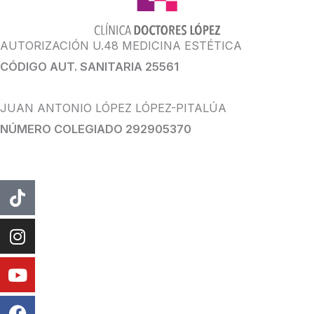
AUTORIZACIÓN U.48 MEDICINA ESTÉTICA
CÓDIGO AUT. SANITARIA 25561
JUAN ANTONIO LÓPEZ LÓPEZ-PITALÚA
NÚMERO COLEGIADO 292905370
Tiktok
Instagram
Youtube
Facebook
Whatsapp