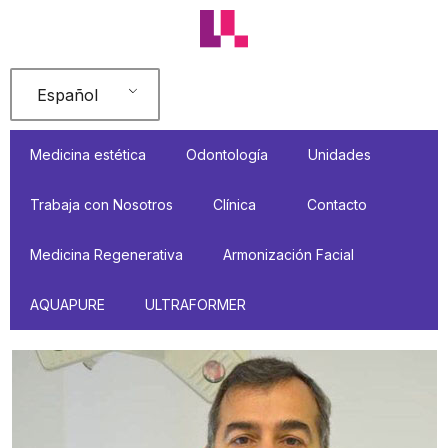
Ir
al
contenido
Español
Medicina estética
Odontología
Unidades
Trabaja con Nosotros
Clínica
Contacto
Medicina Regenerativa
Armonización Facial
AQUAPURE
ULTRAFORMER