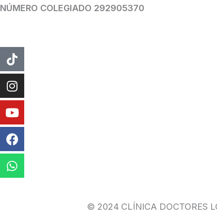
NÚMERO COLEGIADO 292905370
Tiktok
Instagram
Youtube
Facebook
Whatsapp
© 2024 CLÍNICA DOCTORES 