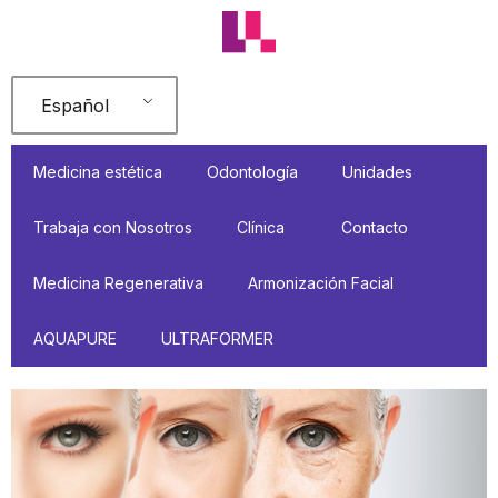
Ir
al
contenido
Español
Medicina estética
Odontología
Unidades
Trabaja con Nosotros
Clínica
Contacto
Medicina Regenerativa
Armonización Facial
AQUAPURE
ULTRAFORMER