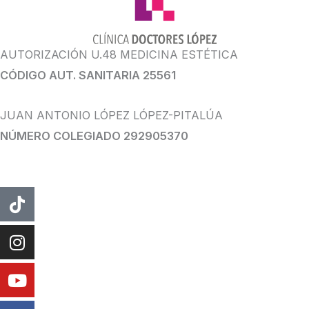
AUTORIZACIÓN U.48 MEDICINA ESTÉTICA
CÓDIGO AUT. SANITARIA 25561
JUAN ANTONIO LÓPEZ LÓPEZ-PITALÚA
NÚMERO COLEGIADO 292905370
Tiktok
Instagram
Youtube
Facebook
Whatsapp